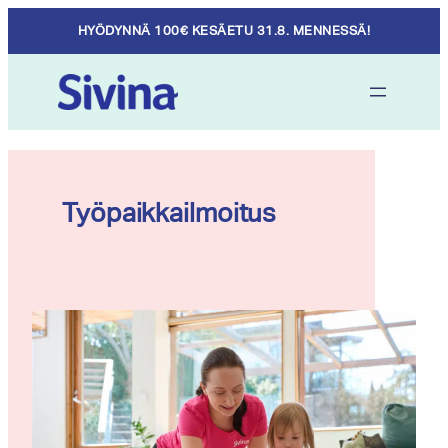
Skip
HYÖDYNNÄ 100€ KESÄETU 31.8. MENNESSÄ!
to
content
Työpaikkailmoitus