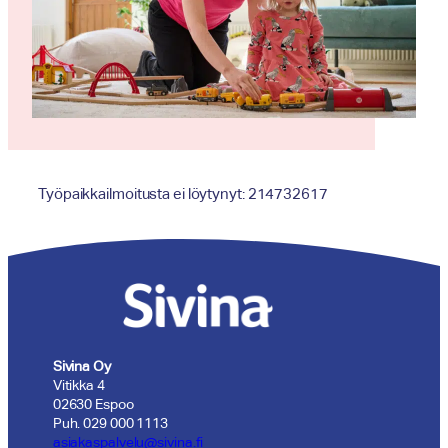
Työpaikkailmoitusta ei löytynyt: 214732617
Sivina Oy
Vitikka 4
02630 Espoo
Puh. 029 000 1113
asiakaspalvelu@sivina.fi