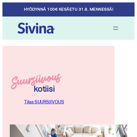
Skip
HYÖDYNNÄ 100€ KESÄETU 31.8. MENNESSÄ!
to
content
Suursiivous
kotiisi
Tilaa SUURSIIVOUS