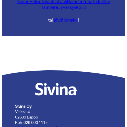
Espoo
Helsinki
Vantaa
Lahti
Hämeenlinna
Turku
Pori
Tampere
Jyväskylä
Oulu
tai
täytä lomake
!
Sivina Oy
Vitikka 4
02630 Espoo
Puh. 029 000 1113