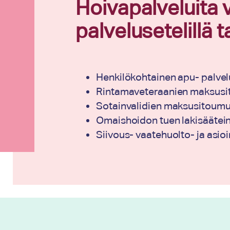
Hoivapalveluita 
palvelusetelillä
Henkilökohtainen apu- palvel
Rintamaveteraanien maksus
Sotainvalidien maksusitoum
Omaishoidon tuen lakisäätein
Siivous- vaatehuolto- ja asioi