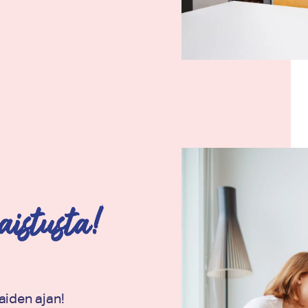
aistusta!
aiden ajan!