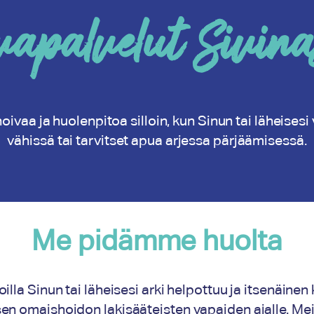
vapalvelut Sivina
ivaa ja huolenpitoa silloin, kun Sinun tai läheisesi
vähissä tai tarvitset apua arjessa pärjäämisessä.
Me pidämme huolta
oilla Sinun tai läheisesi arki helpottuu ja itsenäi
en omaishoidon lakisääteisten vapaiden ajalle. Mei