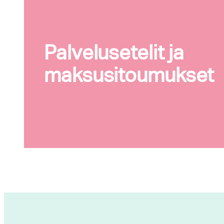
Palvelusetelit ja
maksusitoumukset