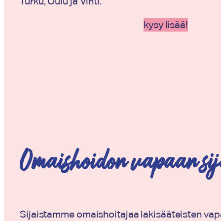
Turku, Oulu ja Vihti.
kysy lisää!
Omaishoidon vapaan sij
Sijaistamme omaishoitajaa lakisääteisten vap