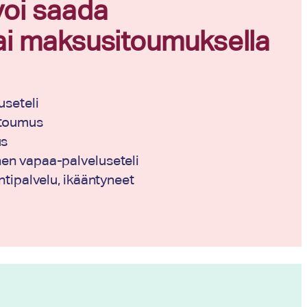
voi saada
 tai maksusitoumuksella
useteli
itoumus
us
en vapaa-palveluseteli
ntipalvelu, ikääntyneet