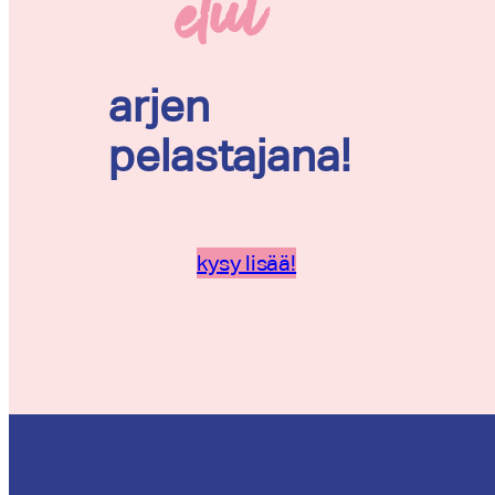
t
arjen
pelastajana!
kysy lisää!