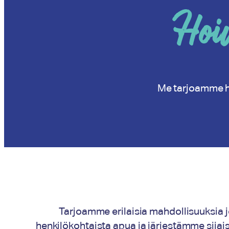
Hoi
Me tarjoamme ho
Tarjoamme erilaisia mahdollisuuksia j
henkilökohtaista apua ja järjestämme sijais