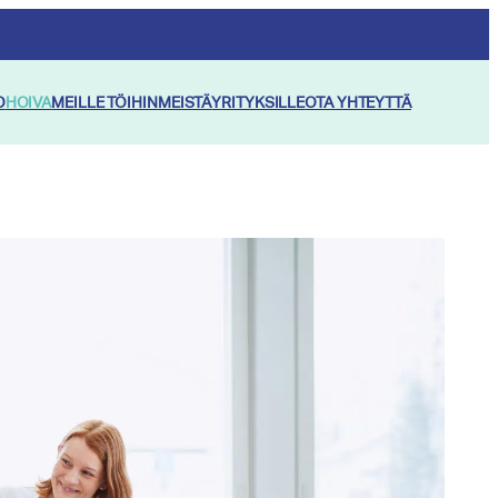
O
HOIVA
MEILLE TÖIHIN
MEISTÄ
YRITYKSILLE
OTA YHTEYTTÄ