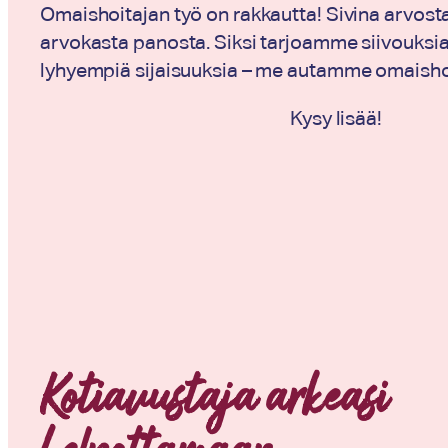
Omaishoitajan työ on rakkautta! Sivina arvost
arvokasta panosta. Siksi tarjoamme siivouksia
lyhyempiä sijaisuuksia – me autamme omaisho
Kysy lisää!
Kotiavustaja arkeasi