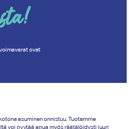
sta!
 voimavarat ovat
nen kotona asuminen onnistuu. Tuotamme
ltä voi pyytää apua myös räätälöidysti juuri