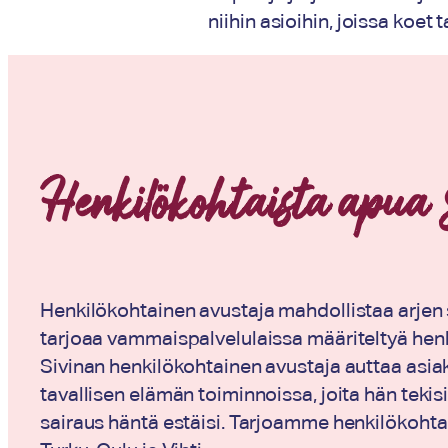
niihin asioihin, joissa koe
Henkilökohtaista apua 
Henkilökohtainen avustaja mahdollistaa arjen 
tarjoaa vammaispalvelulaissa määriteltyä hen
Sivinan henkilökohtainen avustaja auttaa asia
tavallisen elämän toiminnoissa, joita hän tekisi
sairaus häntä estäisi. Tarjoamme henkilökohtai