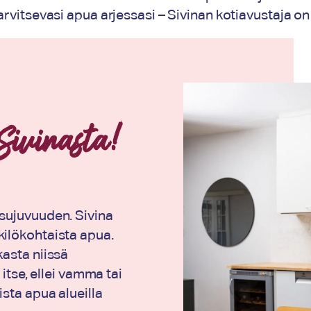
t tarvitsevasi apua arjessasi – Sivinan kotiavustaja 
Sivinasta!
sujuvuuden. Sivina
kilökohtaista apua.
kasta niissä
 itse, ellei vamma tai
sta apua alueilla