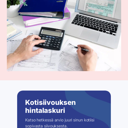
Kotisiivouksen
hintalaskuri
Katso hetkessä arvio juuri sinun kotiisi
sopivasta siivouksesta.