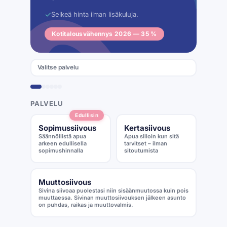
✓
Selkeä hinta ilman lisäkuluja.
Kotitalousvähennys 2026 — 35 %
Valitse palvelu
PALVELU
Edullisin
Sopimussiivous
Kertasiivous
Säännöllistä apua
Apua silloin kun sitä
arkeen edullisella
tarvitset – ilman
sopimushinnalla
sitoutumista
Muuttosiivous
Sivina siivoaa puolestasi niin sisäänmuutossa kuin pois
muuttaessa. Sivinan muuttosiivouksen jälkeen asunto
on puhdas, raikas ja muuttovalmis.