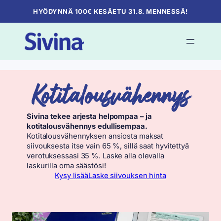
Skip
HYÖDYNNÄ 100€ KESÄETU 31.8. MENNESSÄ!
to
content
Kotitalousvähennys
Sivina tekee arjesta helpompaa – ja
kotitalousvähennys edullisempaa.
Kotitalousvähennyksen ansiosta maksat
siivouksesta itse vain 65 %, sillä saat hyvitettyä
verotuksessasi 35 %. Laske alla olevalla
laskurilla oma säästösi!
Kysy lisää
Laske siivouksen hinta