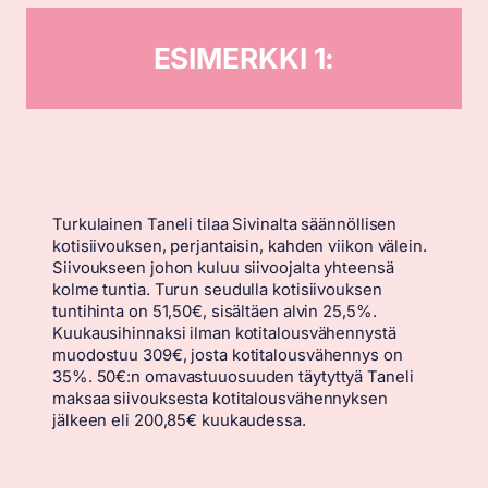
ESIMERKKI 1:
Turkulainen Taneli tilaa Sivinalta säännöllisen
kotisiivouksen, perjantaisin, kahden viikon välein.
Siivoukseen johon kuluu siivoojalta yhteensä
kolme tuntia. Turun seudulla kotisiivouksen
tuntihinta on 51,50€, sisältäen alvin 25,5%.
Kuukausihinnaksi ilman kotitalousvähennystä
muodostuu 309€, josta kotitalousvähennys on
35%. 50€:n omavastuuosuuden täytyttyä Taneli
maksaa siivouksesta kotitalousvähennyksen
jälkeen eli 200,85€ kuukaudessa.