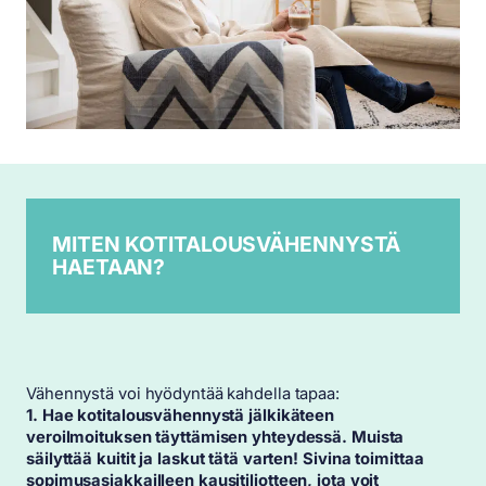
MITEN KOTITALOUSVÄHENNYSTÄ
HAETAAN?
Vähennystä voi hyödyntää kahdella tapaa:
1. Hae kotitalousvähennystä jälkikäteen
veroilmoituksen täyttämisen yhteydessä. Muista
säilyttää kuitit ja laskut tätä varten!
Sivina toimittaa
sopimusasiakkailleen kausitiliotteen, jota voit