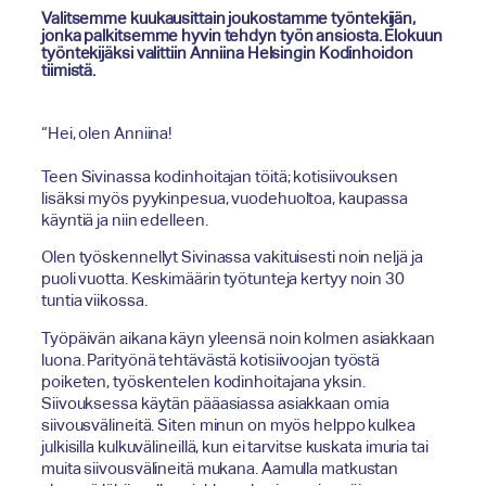
Valitsemme kuukausittain joukostamme työntekijän,
jonka palkitsemme hyvin tehdyn työn ansiosta. Elokuun
työntekijäksi valittiin Anniina Helsingin Kodinhoidon
tiimistä.
“Hei, olen Anniina!
Teen Sivinassa kodinhoitajan töitä; kotisiivouksen
lisäksi myös pyykinpesua, vuodehuoltoa, kaupassa
käyntiä ja niin edelleen.
Olen työskennellyt Sivinassa vakituisesti noin neljä ja
puoli vuotta. Keskimäärin työtunteja kertyy noin 30
tuntia viikossa.
Työpäivän aikana käyn yleensä noin kolmen asiakkaan
luona. Parityönä tehtävästä kotisiivoojan työstä
poiketen, työskentelen kodinhoitajana yksin.
Siivouksessa käytän pääasiassa asiakkaan omia
siivousvälineitä. Siten minun on myös helppo kulkea
julkisilla kulkuvälineillä, kun ei tarvitse kuskata imuria tai
muita siivousvälineitä mukana. Aamulla matkustan