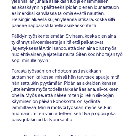
yleensä lähijunalla asiakkaan luo ja ensimmäisen
asiakaskäynnin päätteeksi pidän pienen lounastauon
esimerkiksi kahvilassa tai omia eväitä nauttien.
Helsingin alueella kuljen yleensä ratikalla, koska sillä
pääsee näppärästi lähelle asiakaskohteita.
Päädyin työskentelemään Sivinaan, koska olen aina
tykännyt siivoamisesta ja siitä että paikat ovat
järjestyksessä! Äitini sanoo, että olen aina ollut myös
huolehtivainen ja ajatellut muita. Siten kodinhoitajan työ
sopii minulle hyvin.
Parasta työssäni on ehdottomasti asiakkaan
auttaminen kaikessa, missä hän tarvitsee apua ja mitä
hän sattuukin pyytämään. Pidän asiakkaiden kanssa
juttelemista myös todella tärkeänä asiana, siivouksen
ohella. Myös se, että näkee miten joillekin siivoojan
käyminen on päivän kohokohta, on sydäntä
lämmittävää. Minua motivoi työssäni myös se, kun
huomaan, miten voin edelleen kehittyä ja oppia joka
päivä jotakin uutta työni kautta.