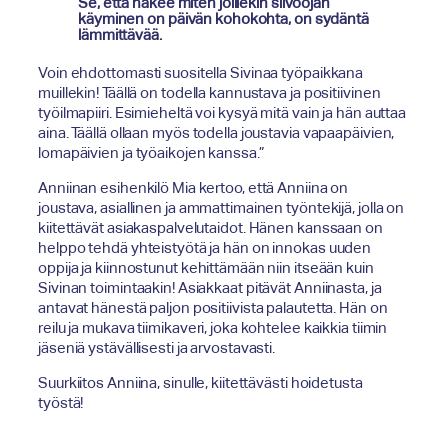
Se, että näkee miten joillekin siivoojan
käyminen on päivän kohokohta, on sydäntä
lämmittävää.
Voin ehdottomasti suositella Sivinaa työpaikkana
muillekin! Täällä on todella kannustava ja positiivinen
työilmapiiri. Esimieheltä voi kysyä mitä vain ja hän auttaa
aina. Täällä ollaan myös todella joustavia vapaapäivien,
lomapäivien ja työaikojen kanssa.”
Anniinan esihenkilö Mia kertoo, että Anniina on
joustava, asiallinen ja ammattimainen työntekijä, jolla on
kiitettävät asiakaspalvelutaidot. Hänen kanssaan on
helppo tehdä yhteistyötä ja hän on innokas uuden
oppija ja kiinnostunut kehittämään niin itseään kuin
Sivinan toimintaakin! Asiakkaat pitävät Anniinasta, ja
antavat hänestä paljon positiivista palautetta. Hän on
reilu ja mukava tiimikaveri, joka kohtelee kaikkia tiimin
jäseniä ystävällisesti ja arvostavasti.
Suurkiitos Anniina, sinulle, kiitettävästi hoidetusta
työstä!