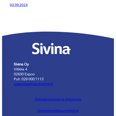
03.09.2024
Sivina Oy
Vitikka 4
02630 Espoo
Puh. 029 000 1113
asiakaspalvelu@sivina.fi
Rekisteriseloste ja tietosuoja
Omavalvontasuunnitelma