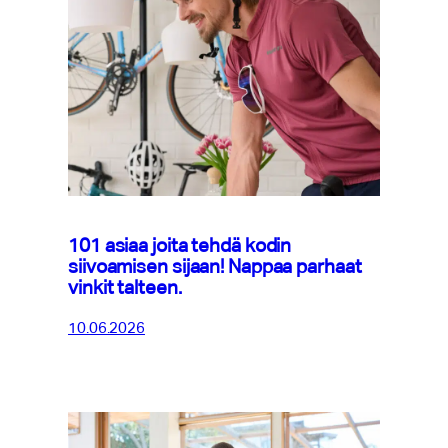
101 asiaa joita tehdä kodin
siivoamisen sijaan! Nappaa parhaat
vinkit talteen.
10.06.2026