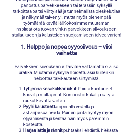
panostus parvekkeeseen tai terassiin syksyllä
tarkoittaa paitsi viihtyisää ja tunnelmallista oleskelutilaa
ja näkymää talven yli, mutta myös pienempää
työmäärää keväällä! Kokosimme muutaman
inspiraatiota tuovan vinkin parvekkeen siivoukseen,
stailaukseen ja kalusteiden suojaamiseen talvea varten!
1. Helppo ja nopea syyssiivous – viisi
vaihetta
Parvekkeen siivouksen ei tarvitse välttämättä olla iso
urakka. Muutama syksyllä hoidettu asia kuitenkin
helpottaa talvikauteen siirtymistä:
Tyhjennä kesäkukkaruukut
: Poista kuihtuneet
kasvit ja multajämät. Kompostoi kukat ja säilytä
ruukut kevättä varten.
Pyyhi kalusteet
lämpimällä vedellä ja
astianpesuaineella. Puinen pinta hyötyy myös
öljyämisestä ja kestää näin myös paremmin
kosteutta.
Harjaa lattia ja rännit
puhtaaksi lehdistä, hiekasta