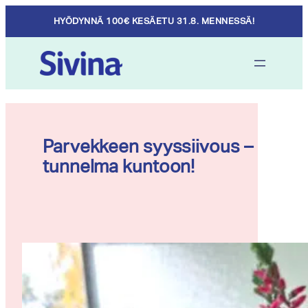
Skip
HYÖDYNNÄ 100€ KESÄETU 31.8. MENNESSÄ!
to
content
Parvekkeen syyssiivous –
tunnelma kuntoon!