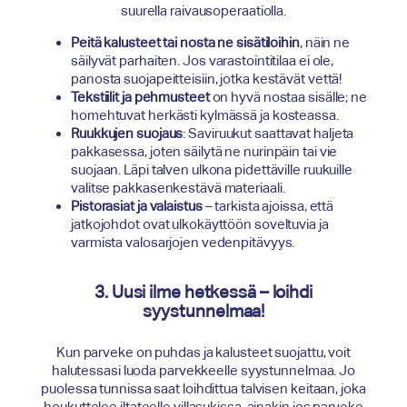
suurella raivausoperaatiolla.
Peitä kalusteet tai nosta ne sisätiloihin
, näin ne
säilyvät parhaiten. Jos varastointitilaa ei ole,
panosta suojapeitteisiin, jotka kestävät vettä!
Tekstiilit ja pehmusteet
on hyvä nostaa sisälle; ne
homehtuvat herkästi kylmässä ja kosteassa.
Ruukkujen suojaus
: Saviruukut saattavat haljeta
pakkasessa, joten säilytä ne nurinpäin tai vie
suojaan. Läpi talven ulkona pidettäville ruukuille
valitse pakkasenkestävä materiaali.
Pistorasiat ja valaistus
– tarkista ajoissa, että
jatkojohdot ovat ulkokäyttöön soveltuvia ja
varmista valosarjojen vedenpitävyys.
3. Uusi ilme hetkessä – loihdi
syystunnelmaa!
Kun parveke on puhdas ja kalusteet suojattu, voit
halutessasi luoda parvekkeelle syystunnelmaa. Jo
puolessa tunnissa saat loihdittua talvisen keitaan, joka
houkuttelee iltateelle villasukissa, ainakin jos parveke