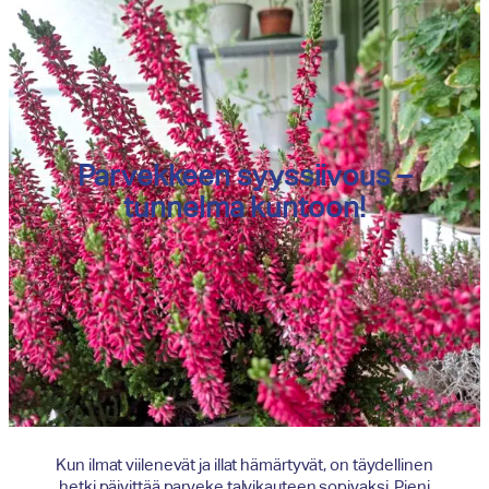
Parvekkeen syyssiivous –
tunnelma kuntoon!
Kun ilmat viilenevät ja illat hämärtyvät, on täydellinen
hetki päivittää parveke talvikauteen sopivaksi. Pieni