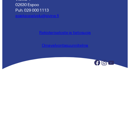
02630 Espoo
Puh. 029 000 1113
asiakaspalvelu@sivina.fi
Rekisteriseloste ja tietosuoja
Omavalvontasuunnitelma
Facebook
Instagram
YouTube