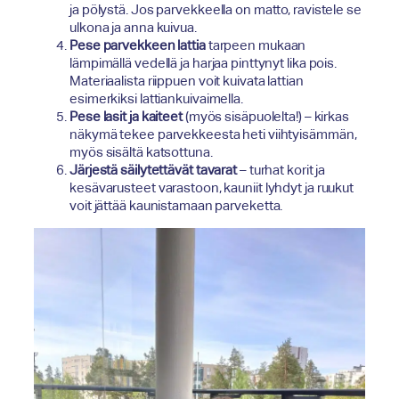
ja pölystä. Jos parvekkeella on matto, ravistele se
ulkona ja anna kuivua.
Pese parvekkeen lattia
tarpeen mukaan
lämpimällä vedellä ja harjaa pinttynyt lika pois.
Materiaalista riippuen voit kuivata lattian
esimerkiksi lattiankuivaimella.
Pese lasit ja kaiteet
(myös sisäpuolelta!) – kirkas
näkymä tekee parvekkeesta heti viihtyisämmän,
myös sisältä katsottuna.
Järjestä säilytettävät tavarat
– turhat korit ja
kesävarusteet varastoon, kauniit lyhdyt ja ruukut
voit jättää kaunistamaan parveketta.