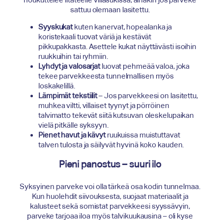
sattuu olemaan lasitettu.
Syyskukat
kuten kanervat, hopealanka ja
koristekaali tuovat väriä ja kestävät
pikkupakkasta. Asettele kukat näyttävästi isoihin
ruukkuihin tai ryhmiin.
Lyhdyt ja valosarjat
luovat pehmeää valoa, joka
tekee parvekkeesta tunnelmallisen myös
loskakelillä.
Lämpimät tekstiilit
– Jos parvekkeesi on lasitettu,
muhkea viltti, villaiset tyynyt ja pörröinen
talvimatto tekevät siitä kutsuvan oleskelupaikan
vielä pitkälle syksyyn.
Pienet havut ja kävyt
ruukuissa muistuttavat
talven tulosta ja säilyvät hyvinä koko kauden.
Pieni panostus – suuri ilo
Syksyinen parveke voi olla tärkeä osa kodin tunnelmaa.
Kun huolehdit siivouksesta, suojaat materiaalit ja
kalusteet sekä somistat parvekkeesi syyssävyin,
parveke tarjoaa iloa myös talvikuukausina – oli kyse