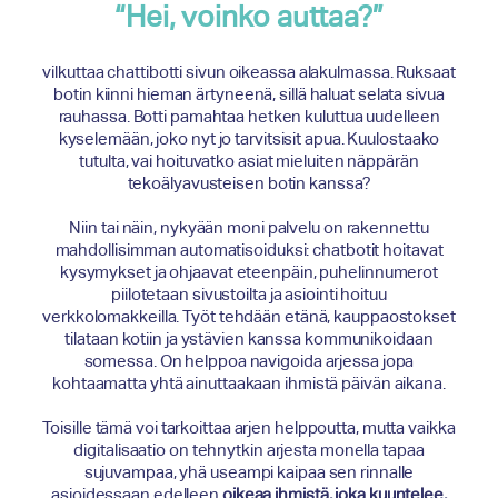
“Hei, voinko auttaa?”
vilkuttaa chattibotti sivun oikeassa alakulmassa. Ruksaat
botin kiinni hieman ärtyneenä, sillä haluat selata sivua
rauhassa. Botti pamahtaa hetken kuluttua uudelleen
kyselemään, joko nyt jo tarvitsisit apua. Kuulostaako
tutulta, vai hoituvatko asiat mieluiten näppärän
tekoälyavusteisen botin kanssa?
Niin tai näin, nykyään moni palvelu on rakennettu
mahdollisimman automatisoiduksi: chatbotit hoitavat
kysymykset ja ohjaavat eteenpäin, puhelinnumerot
piilotetaan sivustoilta ja asiointi hoituu
verkkolomakkeilla. Työt tehdään etänä, kauppaostokset
tilataan kotiin ja ystävien kanssa kommunikoidaan
somessa. On helppoa navigoida arjessa jopa
kohtaamatta yhtä ainuttaakaan ihmistä päivän aikana.
Toisille tämä voi tarkoittaa arjen helppoutta, mutta vaikka
digitalisaatio on tehnytkin arjesta monella tapaa
sujuvampaa, yhä useampi kaipaa sen rinnalle
asioidessaan edelleen
oikeaa ihmistä, joka kuuntelee,