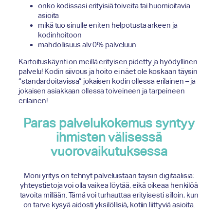
onko kodissasi erityisiä toiveita tai huomioitavia
asioita
mikä tuo sinulle eniten helpotusta arkeen ja
kodinhoitoon
mahdollisuus alv 0% palveluun
Kartoituskäynti on meillä erityisen pidetty ja hyödyllinen
palvelu! Kodin siivous ja hoito ei näet ole koskaan täysin
“standardoitavissa” jokaisen kodin ollessa erilainen – ja
jokaisen asiakkaan ollessa toiveineen ja tarpeineen
erilainen!
Paras palvelukokemus syntyy
ihmisten välisessä
vuorovaikutuksessa
Moni yritys on tehnyt palveluistaan täysin digitaalisia:
yhteystietoja voi olla vaikea löytää, eikä oikeaa henkilöä
tavoita millään. Tämä voi turhauttaa erityisesti silloin, kun
on tarve kysyä aidosti yksilöllisiä, kotiin liittyviä asioita.