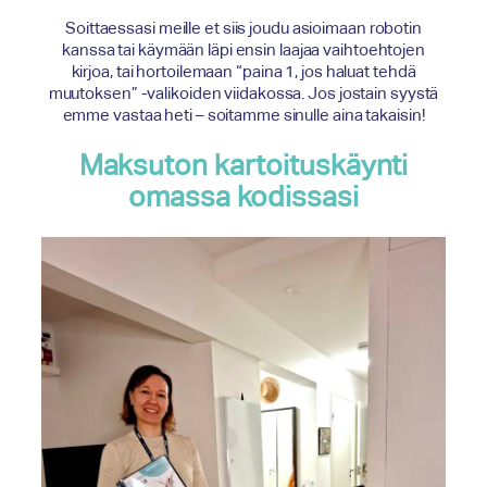
Soittaessasi meille et siis joudu asioimaan robotin
kanssa tai käymään läpi ensin laajaa vaihtoehtojen
kirjoa, tai hortoilemaan “paina 1, jos haluat tehdä
muutoksen” -valikoiden viidakossa. Jos jostain syystä
emme vastaa heti – soitamme sinulle aina takaisin!
Maksuton kartoituskäynti
omassa kodissasi