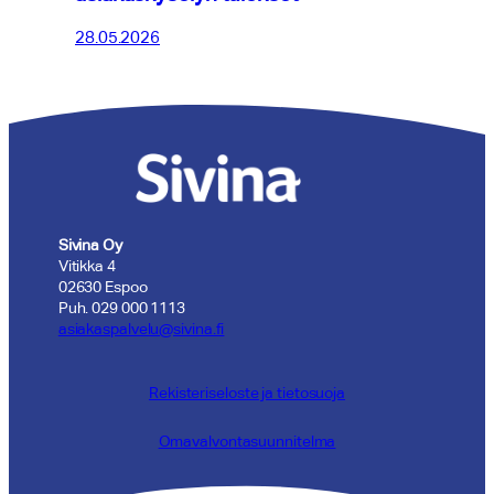
28.05.2026
Sivina Oy
Vitikka 4
02630 Espoo
Puh. 029 000 1113
asiakaspalvelu@sivina.fi
Rekisteriseloste ja tietosuoja
Omavalvontasuunnitelma