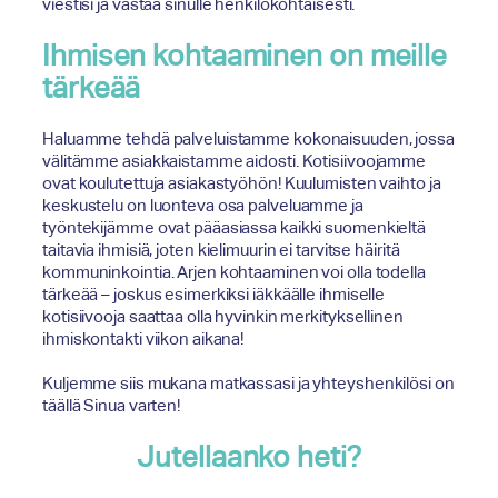
viestisi ja vastaa sinulle henkilökohtaisesti.
Ihmisen kohtaaminen on meille
tärkeää
Haluamme tehdä palveluistamme kokonaisuuden, jossa
välitämme asiakkaistamme aidosti. Kotisiivoojamme
ovat koulutettuja asiakastyöhön! Kuulumisten vaihto ja
keskustelu on luonteva osa palveluamme ja
työntekijämme ovat pääasiassa kaikki suomenkieltä
taitavia ihmisiä, joten kielimuurin ei tarvitse häiritä
kommuninkointia. Arjen kohtaaminen voi olla todella
tärkeää – joskus esimerkiksi iäkkäälle ihmiselle
kotisiivooja saattaa olla hyvinkin merkityksellinen
ihmiskontakti viikon aikana!
Kuljemme siis mukana matkassasi ja yhteyshenkilösi on
täällä Sinua varten!
Jutellaanko heti?