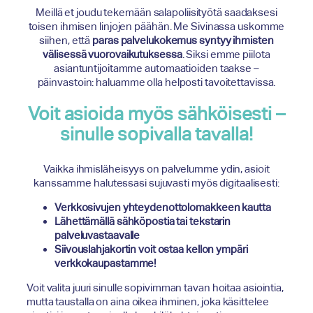
Meillä et joudu tekemään salapoliisityötä saadaksesi
toisen ihmisen linjojen päähän. Me Sivinassa uskomme
siihen, että
paras palvelukokemus syntyy ihmisten
välisessä vuorovaikutuksessa
. Siksi emme piilota
asiantuntijoitamme automaatioiden taakse –
päinvastoin: haluamme olla helposti tavoitettavissa.
Voit asioida myös sähköisesti –
sinulle sopivalla tavalla!
Vaikka ihmisläheisyys on palvelumme ydin, asioit
kanssamme halutessasi sujuvasti myös digitaalisesti:
Verkkosivujen yhteydenottolomakkeen kautta
Lähettämällä sähköpostia tai tekstarin
palveluvastaavalle
Siivouslahjakortin voit ostaa kellon ympäri
verkkokaupastamme!
Voit valita juuri sinulle sopivimman tavan hoitaa asiointia,
mutta taustalla on aina oikea ihminen, joka käsittelee