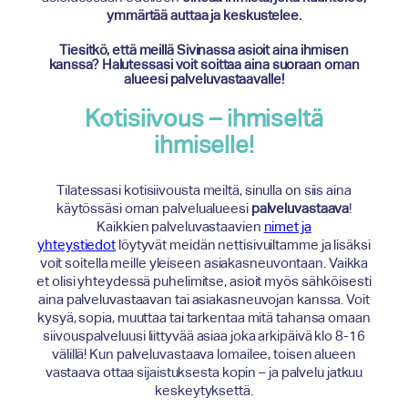
ymmärtää auttaa ja keskustelee.
Tiesitkö, että meillä Sivinassa asioit aina ihmisen
kanssa? Halutessasi voit soittaa aina suoraan oman
alueesi palveluvastaavalle!
Kotisiivous – ihmiseltä
ihmiselle!
Tilatessasi kotisiivousta meiltä, sinulla on siis aina
käytössäsi oman palvelualueesi
palveluvastaava
!
Kaikkien palveluvastaavien
nimet ja
yhteystiedot
löytyvät meidän nettisivuiltamme ja lisäksi
voit soitella meille yleiseen asiakasneuvontaan. Vaikka
et olisi yhteydessä puhelimitse, asioit myös sähköisesti
aina palveluvastaavan tai asiakasneuvojan kanssa. Voit
kysyä, sopia, muuttaa tai tarkentaa mitä tahansa omaan
siivouspalveluusi liittyvää asiaa joka arkipäivä klo 8-16
välillä! Kun palveluvastaava lomailee, toisen alueen
vastaava ottaa sijaistuksesta kopin – ja palvelu jatkuu
keskeytyksettä.