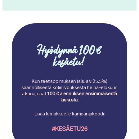
Hyödynnä 100€
kesäetu!
Kun teet sopimuksen (sis. alv 25,5%)
säännöllisestä kotisiivouksesta heinä–elokuun
aikana, saat
100 € alennuksen ensimmäisestä
laskusta.
Lisää lomakkeelle kampanjakoodi:
#KESÄETU26