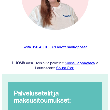
Soita 050 430 0337
Lähetä sähköpostia
HUOM!
Länsi-Helsinkiä palvelee
Sivina Leppävaara
ja
Lauttasaarta
Sivina Olari
.
Palvelusetelit ja
maksusitoumukset: