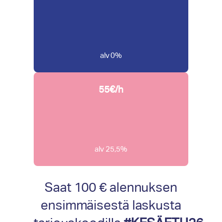
alv 0%
55€/h
alv 25,5%
Saat 100 € alennuksen
ensimmäisestä laskusta