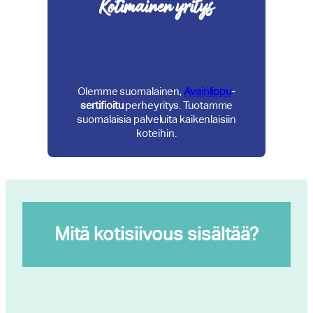
Kotimainen yritys
Olemme suomalainen,
Avainlippu
-
sertifioitu
perheyritys. Tuotamme
suomalaisia palveluita kaikenlaisiin
koteihin.
Mitä kotisiivous sisältää?