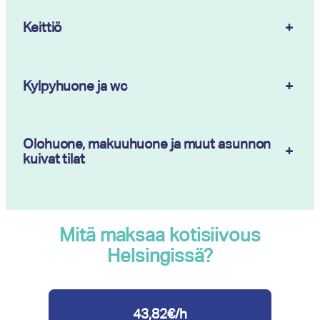
Keittiö
+
Kylpyhuone ja wc
+
Olohuone, makuuhuone ja muut asunnon
+
kuivat tilat
Mitä maksaa kotisiivous
Helsingissä?
43,82€/h