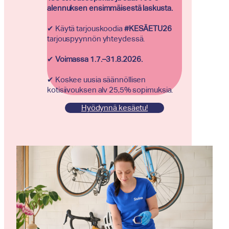
alennuksen ensimmäisestä laskusta.
✔ Käytä tarjouskoodia
#KESÄETU26
tarjouspyynnön yhteydessä.
✔
Voimassa 1.7.–31.8.2026.
✔ Koskee uusia säännöllisen
kotisiivouksen alv 25,5% sopimuksia.
Hyödynnä kesäetu!