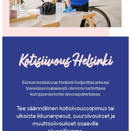
Kotisiivous Helsinki
Sivinan kotisiivous Helsinki helpottaa arkeasi
toiveidesi mukaisesti: olemme luotettava
kumppanisi kotisi siivouspalveluissa.
Tee säännöllinen kotisiivoussopimus tai
ulkoista ikkunanpesut, suursiivoukset ja
muuttosiivoukset osaaville
siivoojillemme.