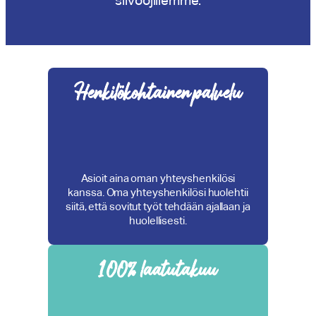
Henkilökohtainen palvelu
Asioit aina oman yhteyshenkilösi
kanssa. Oma yhteyshenkilösi huolehtii
siitä, että sovitut työt tehdään ajallaan ja
huolellisesti.
100% laatutakuu