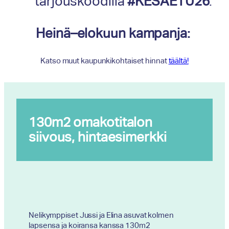
tarjouskoodilla
#KESÄETU26
.
Heinä–elokuun kampanja:
Katso muut kaupunkikohtaiset hinnat
täältä!
130m2 omakotitalon
siivous, hintaesimerkki
Nelikymppiset Jussi ja Elina asuvat kolmen
lapsensa ja koiransa kanssa 130m2