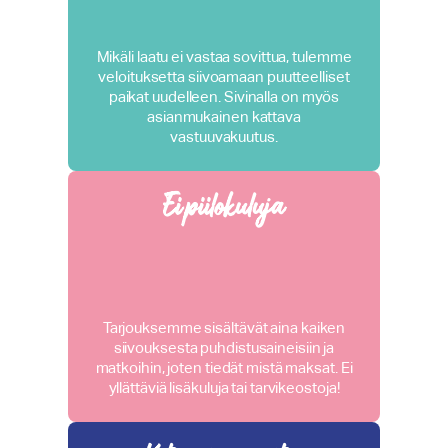
Mikäli laatu ei vastaa sovittua, tulemme
veloituksetta siivoamaan puutteelliset
paikat uudelleen. Sivinalla on myös
asianmukainen kattava
vastuuvakuutus.
Ei piilokuluja
Tarjouksemme sisältävät aina kaiken
siivouksesta puhdistusaineisiin ja
matkoihin, joten tiedät mistä maksat. Ei
yllättäviä lisäkuluja tai tarvikeostoja!