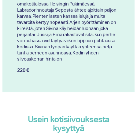
omakotitalossa Helsingin Pukimäessä.
Labradorinnoutaja Seposta lähtee ajoittain paljon
karvaa. Pienten lasten kanssa leluja ja muita
tavaroita kertyy nopeasti. Arjen pyörittäminen on
kiireistä, joten Sivina käy heidän luonaan joka
perjantai. Jussi ja Elina rakastavat sitä, kun perhe
voi rauhassa virittäytyä viikonloppuun puhtaassa
kodissa. Sivinan työpari käyttää yhteensä neljä
tuntia perheen asunnossa. Kodin yhden
siivouskerran hinta on
220 €
Usein kotisiivouksesta
kysyttyä