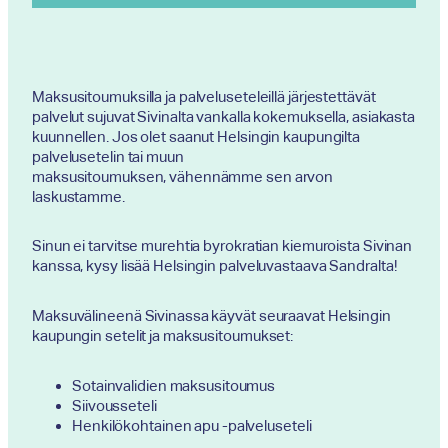
Maksusitoumuksilla ja palveluseteleillä järjestettävät
palvelut sujuvat Sivinalta vankalla kokemuksella, asiakasta
kuunnellen. Jos olet saanut Helsingin kaupungilta
palvelusetelin tai muun
maksusitoumuksen, vähennämme sen arvon
laskustamme.
Sinun ei tarvitse murehtia byrokratian kiemuroista Sivinan
kanssa, kysy lisää Helsingin palveluvastaava Sandralta!
Maksuvälineenä Sivinassa käyvät seuraavat Helsingin
kaupungin setelit ja maksusitoumukset:
Sotainvalidien maksusitoumus
Siivousseteli
Henkilökohtainen apu -palveluseteli