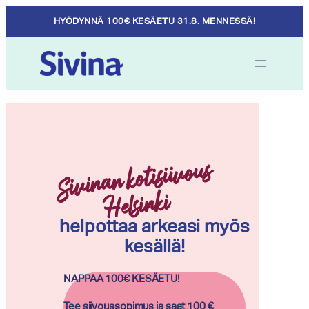
Skip
HYÖDYNNÄ 100€ KESÄETU 31.8. MENNESSÄ!
to
content
Sivinan kotisiivo
us
Helsinki
helpottaa arkeasi myös
kesällä!
NAPPAA 100€ KESÄETU!
Tee siivoussopimus ja saat 100 €