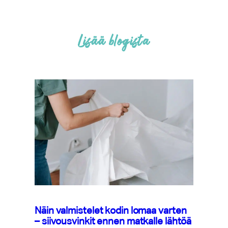
Lisää blogista
Näin valmistelet kodin lomaa varten
– siivousvinkit ennen matkalle lähtöä