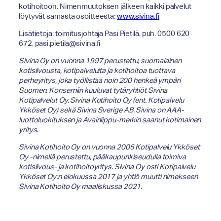
kotihoitoon. Nimenmuutoksen jälkeen kaikki palvelut
löytyvät samasta osoitteesta:
www.sivina.fi
Lisätietoja: toimitusjohtaja Pasi Pietilä, puh. 0500 620
672, pasi.pietila@sivina.fi
Sivina Oy on vuonna 1997 perustettu, suomalainen
kotisiivousta, kotipalveluita ja kotihoitoa tuottava
perheyritys, joka työllistää noin 200 henkeä ympäri
Suomen. Konserniin kuuluvat tytäryhtiöt Sivina
Kotipalvelut Oy, Sivina Kotihoito Oy (ent. Kotipalvelu
Ykköset Oy) sekä Sivina Sverige AB. Sivina on AAA-
luottoluokituksen ja Avainlippu-merkin saanut kotimainen
yritys.
Sivina Kotihoito Oy on vuonna 2005 Kotipalvelu Ykköset
Oy -nimellä perustettu, pääkaupunkiseudulla toimiva
kotisiivous- ja kotihoitoyritys. Sivina Oy osti Kotipalvelu
Ykköset Oy:n elokuussa 2017 ja yhtiö muutti nimekseen
Sivina Kotihoito Oy maaliskussa 2021.