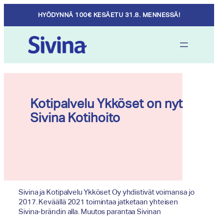
Skip
HYÖDYNNÄ 100€ KESÄETU 31.8. MENNESSÄ!
to
content
Kotipalvelu Ykköset on nyt
Sivina Kotihoito
Sivina ja Kotipalvelu Ykköset Oy yhdistivät voimansa jo
2017. Keväällä 2021 toimintaa jatketaan yhteisen
Sivina-brändin alla. Muutos parantaa Sivinan