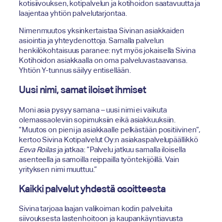
kotisiivouksen, kotipalvelun ja kotihoidon saatavuutta ja
laajentaa yhtiön palvelutarjontaa.
Nimenmuutos yksinkertaistaa Sivinan asiakkaiden
asiointia ja yhteydenottoja. Samalla palvelun
henkilökohtaisuus paranee: nyt myös jokaisella Sivina
Kotihoidon asiakkaalla on oma palveluvastaavansa.
Yhtiön Y-tunnus säilyy entisellään.
Uusi nimi, samat iloiset ihmiset
Moni asia pysyy samana – uusi nimi ei vaikuta
olemassaoleviin sopimuksiin eikä asiakkuuksiin.
”Muutos on pieni ja asiakkaalle pelkästään positiivinen”,
kertoo Sivina Kotipalvelut Oy:n asiakaspalvelupäällikkö
Eeva Roilas
ja jatkaa: ”Palvelu jatkuu samalla iloisella
asenteella ja samoilla reippailla työntekijöillä. Vain
yrityksen nimi muuttuu.”
Kaikki palvelut yhdestä osoitteesta
Sivina tarjoaa laajan valikoiman kodin palveluita
siivouksesta lastenhoitoon ja kaupankäyntiavusta