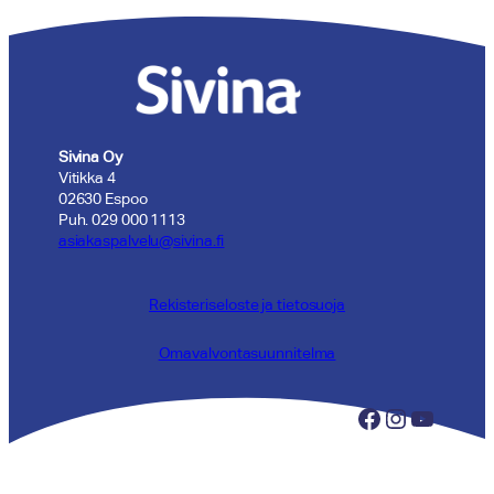
Sivina Oy
Vitikka 4
02630 Espoo
Puh. 029 000 1113
asiakaspalvelu@sivina.fi
Rekisteriseloste ja tietosuoja
Omavalvontasuunnitelma
Facebook
Instagram
YouTube