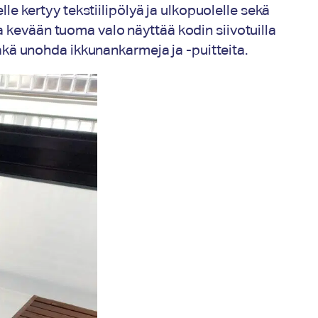
le kertyy tekstiilipölyä ja ulkopuolelle sekä
a kevään tuoma valo näyttää kodin siivotuilla
äkä unohda ikkunankarmeja ja -puitteita.