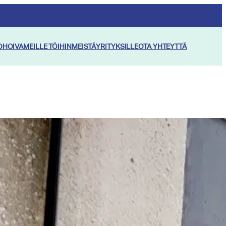
O
HOIVA
MEILLE TÖIHIN
MEISTÄ
YRITYKSILLE
OTA YHTEYTTÄ