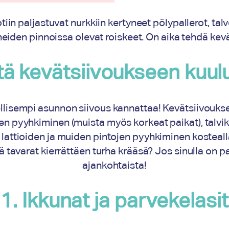
iin paljastuvat nurkkiin kertyneet pölypallerot, talv
eiden pinnoissa olevat roiskeet. On aika tehdä kevä
tä kevätsiivoukseen kuul
llisempi asunnon siivous kannattaa! Kevätsiivoukse
nen pyyhkiminen (muista myös korkeat paikat), talvik
ä lattioiden ja muiden pintojen pyyhkiminen kostealla
ellä tavarat kierrättäen turha krääsä? Jos sinulla on
ajankohtaista!
1. Ikkunat ja parvekelasit