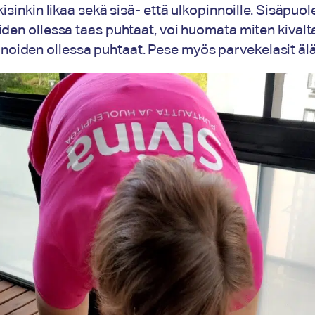
sinkin likaa sekä sisä- että ulkopinnoille. Sisäpuolel
iden ollessa taas puhtaat, voi huomata miten kivalt
kunoiden ollessa puhtaat. Pese myös parvekelasit äl