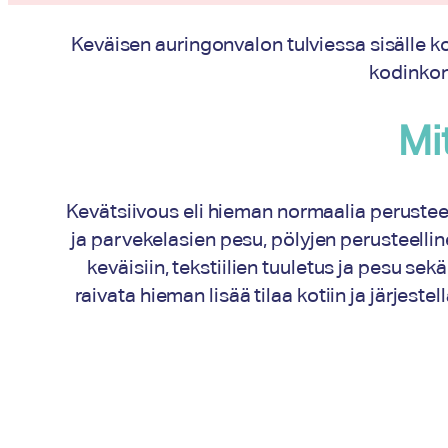
Keväisen auringonvalon tulviessa sisälle kot
kodinkon
Mi
Kevätsiivous eli hieman normaalia perustee
ja parvekelasien pesu, pölyjen perusteelli
keväisiin, tekstiilien tuuletus ja pesu sek
raivata hieman lisää tilaa kotiin ja järjest