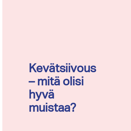
Kevätsiivous
– mitä olisi
hyvä
muistaa?