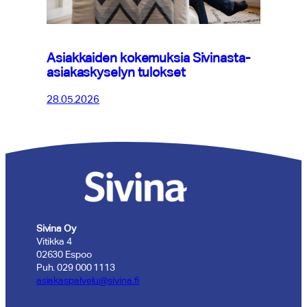
Asiakkaiden kokemuksia Sivinasta-
asiakaskyselyn tulokset
28.05.2026
Sivina Oy
Vitikka 4
02630 Espoo
Puh. 029 000 1113
asiakaspalvelu@sivina.fi