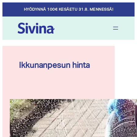
Skip
HYÖDYNNÄ 100€ KESÄETU 31.8. MENNESSÄ!
to
content
Ikkunanpesun hinta