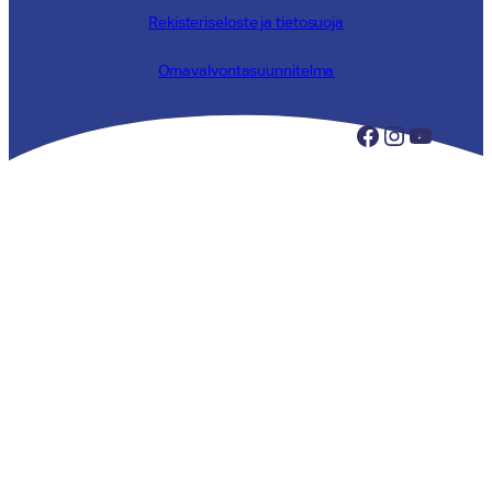
Rekisteriseloste ja tietosuoja
Omavalvontasuunnitelma
Facebook
Instagram
YouTube