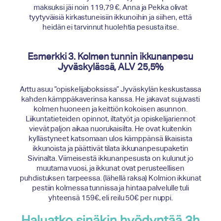
maksuksi jäi noin 119,79 €. Anna ja Pekka olivat
tyytyväisiä kirkastuneisiin ikkunoihin ja siihen, että
heidän ei tarvinnut huolehtia pesusta itse.
Esmerkki 3. Kolmen tunnin ikkunanpesu
Jyväskylässä, ALV 25,5%
Arttu asuu ”opiskelijaboksissa” Jyväskylän keskustassa
kahden kämppäkaverinsa kanssa. He jakavat sujuvasti
kolmen huoneen ja keittiön kokoisen asunnon.
Liikuntatieteiden opinnot, iltatyöt ja opiskelijariennot
vievät paljon aikaa nuorukaisilta. He ovat kuitenkin
kyllästyneet katsomaan ulos kämppänsä likaisista
ikkunoista ja päättivät tilata ikkunanpesupaketin
Sivinalta. Viimeisestä ikkunanpesusta on kulunut jo
muutama vuosi, ja ikkunat ovat perusteellisen
puhdistuksen tarpeessa. (lähellä raksa) Kolmion ikkunat
pestiin kolmessa tunnissa ja hintaa palvelulle tuli
yhteensä 159€, eli reilu 50€ per nuppi.
Haluatko sinäkin hyödyntää 3h