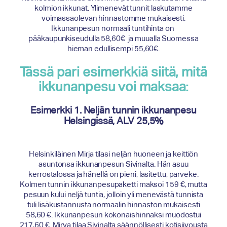
kolmion ikkunat. Ylimenevät tunnit laskutamme
voimassaolevan hinnastomme mukaisesti.
Ikkunanpesun normaali tuntihinta on
pääkaupunkiseudulla 58,60€ ja muualla Suomessa
hieman edullisempi 55,60€.
Tässä pari esimerkkiä siitä, mitä
ikkunanpesu voi maksaa:
Esimerkki 1. Neljän tunnin ikkunanpesu
Helsingissä, ALV 25,5%
Helsinkiläinen Mirja tilasi neljän huoneen ja keittiön
asuntonsa ikkunanpesun Sivinalta. Hän asuu
kerrostalossa ja hänellä on pieni, lasitettu, parveke.
Kolmen tunnin ikkunanpesupaketti maksoi 159 €, mutta
pesuun kului neljä tuntia, jolloin yli menevästä tunnista
tuli lisäkustannusta normaalin hinnaston mukaisesti
58,60 €. Ikkunanpesun kokonaishinnaksi muodostui
217,60 €. Mirva tilaa Sivinalta säännöllisesti kotisiivousta