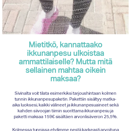
Mietitkö, kannattaako
ikkunanpesu ulkoistaa
ammattilaiselle? Mutta mitä
sellainen mahtaa oikein
maksaa?
Sivinalta voit tilata esimerkiksi tarjoushintaan kolmen
tunnin ikkunanpesupaketin. Pakettiin sisältyy matka-
aika luoksesi, kaikki välineet ja ikkunanpesuaineet sekä
kahden siivoojan tiimin suorittama ikkunanpesu ja
paketti maksaa 159€ sisältäen arvonlisäveron 25,5%.
Kolmessa tunnissa ehdimme pestä karkeasti arvoituna