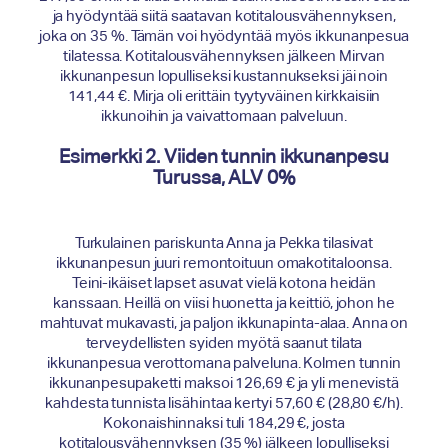
ja hyödyntää siitä saatavan kotitalousvähennyksen,
joka on 35 %. Tämän voi hyödyntää myös ikkunanpesua
tilatessa. Kotitalousvähennyksen jälkeen Mirvan
ikkunanpesun lopulliseksi kustannukseksi jäi noin
141,44 €. Mirja oli erittäin tyytyväinen kirkkaisiin
ikkunoihin ja vaivattomaan palveluun.
Esimerkki 2. Viiden tunnin ikkunanpesu
Turussa, ALV 0%
Turkulainen pariskunta Anna ja Pekka tilasivat
ikkunanpesun juuri remontoituun omakotitaloonsa.
Teini-ikäiset lapset asuvat vielä kotona heidän
kanssaan. Heillä on viisi huonetta ja keittiö, johon he
mahtuvat mukavasti, ja paljon ikkunapinta-alaa. Anna on
terveydellisten syiden myötä saanut tilata
ikkunanpesua verottomana palveluna. Kolmen tunnin
ikkunanpesupaketti maksoi 126,69 € ja yli menevistä
kahdesta tunnista lisähintaa kertyi 57,60 € (28,80 €/h).
Kokonaishinnaksi tuli 184,29 €, josta
kotitalousvähennyksen (35 %) jälkeen lopulliseksi