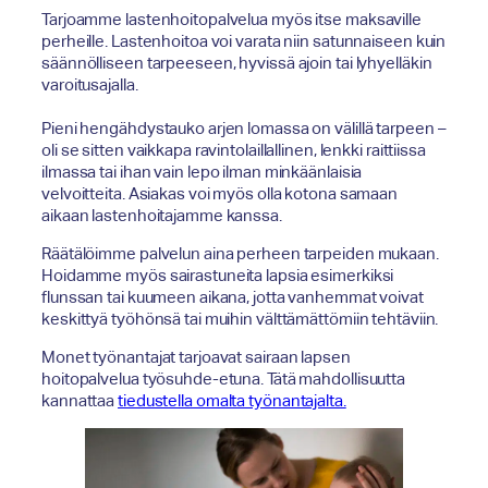
Tarjoamme lastenhoitopalvelua myös itse maksaville
perheille. Lastenhoitoa voi varata niin satunnaiseen kuin
säännölliseen tarpeeseen, hyvissä ajoin tai lyhyelläkin
varoitusajalla.
Pieni hengähdystauko arjen lomassa on välillä tarpeen –
oli se sitten vaikkapa ravintolaillallinen, lenkki raittiissa
ilmassa tai ihan vain lepo ilman minkäänlaisia
velvoitteita. Asiakas voi myös olla kotona samaan
aikaan lastenhoitajamme kanssa.
Räätälöimme palvelun aina perheen tarpeiden mukaan.
Hoidamme myös sairastuneita lapsia esimerkiksi
flunssan tai kuumeen aikana, jotta vanhemmat voivat
keskittyä työhönsä tai muihin välttämättömiin tehtäviin.
Monet työnantajat tarjoavat sairaan lapsen
hoitopalvelua työsuhde-etuna. Tätä mahdollisuutta
kannattaa
tiedustella omalta työnantajalta.