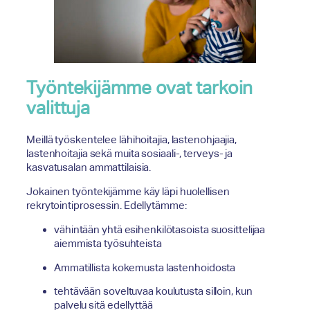
Työntekijämme ovat tarkoin
valittuja
Meillä työskentelee lähihoitajia, lastenohjaajia,
lastenhoitajia sekä muita sosiaali-, terveys- ja
kasvatusalan ammattilaisia.
Jokainen työntekijämme käy läpi huolellisen
rekrytointiprosessin. Edellytämme:
vähintään yhtä esihenkilötasoista suosittelijaa
aiemmista työsuhteista
Ammatillista kokemusta lastenhoidosta
tehtävään soveltuvaa koulutusta silloin, kun
palvelu sitä edellyttää