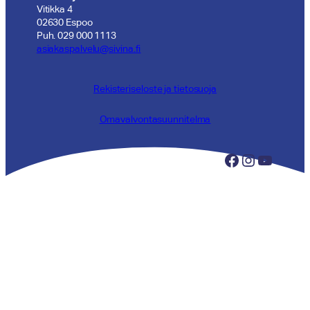
Vitikka 4
02630 Espoo
Puh. 029 000 1113
asiakaspalvelu@sivina.fi
Rekisteriseloste ja tietosuoja
Omavalvontasuunnitelma
Facebook
Instagram
YouTube