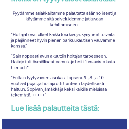
Pyydämme asiakkailtamme palautetta säännöllisesti ja
käytämme sitä palveluidemme jatkuvaan
kehittämiseen.
“Hoitajat ovat olleet kaikki tosi kivoja, kysyneet toiveita
ja pärjänneet hyvin pienen parikuukautisen vauvamme
kanssa.”
“Sain nopeasti avun akuuttiin hoitajan tarpeeseen.
Hoitaja tuli täsmällisesti aamulla ja hoiti flunssaista lasta
hienosti.”
“Erittäin tyytyväinen asiakas. Lapseni, 5-, 8- ja 10-
vuotiaat pojat, ja hoitaja otti tilanteen täydellisesti
haltuun. Sopivan jämäkkä ja keksi kaikille mieluisaa
tekemistä. +++++”
Lue lisää palautteita tästä: