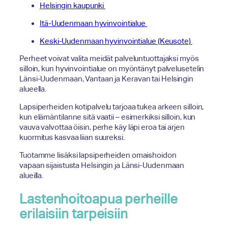
Helsingin kaupunki
Itä-Uudenmaan hyvinvointialue
Keski-Uudenmaan hyvinvointialue (Keusote)
Perheet voivat valita meidät palveluntuottajaksi myös
silloin, kun hyvinvointialue on myöntänyt palvelusetelin
Länsi-Uudenmaan, Vantaan ja Keravan tai Helsingin
alueella.
Lapsiperheiden kotipalvelu tarjoaa tukea arkeen silloin,
kun elämäntilanne sitä vaatii – esimerkiksi silloin, kun
vauva valvottaa öisin, perhe käy läpi eroa tai arjen
kuormitus kasvaa liian suureksi.
Tuotamme lisäksi lapsiperheiden omaishoidon
vapaan sijaistusta Helsingin ja Länsi-Uudenmaan
alueilla.
Lastenhoitoapua perheille
erilaisiin tarpeisiin