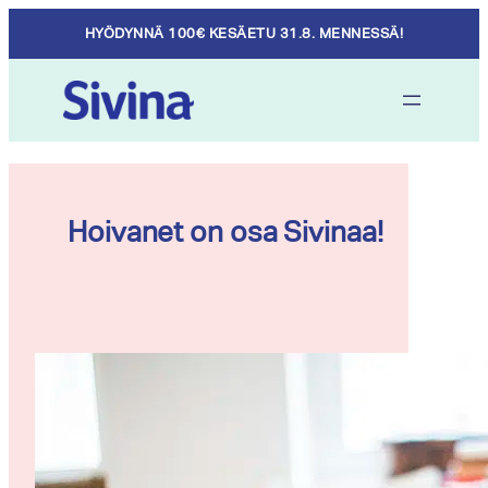
Skip
HYÖDYNNÄ 100€ KESÄETU 31.8. MENNESSÄ!
to
content
Hoivanet on osa Sivinaa!