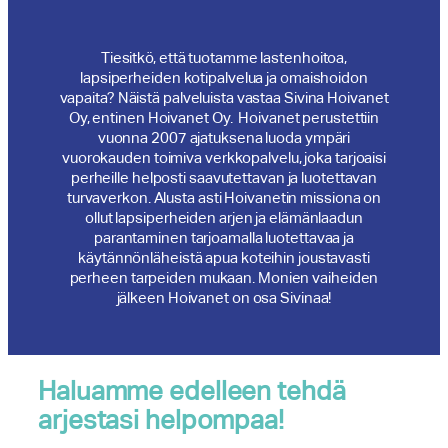
Tiesitkö, että tuotamme lastenhoitoa,
lapsiperheiden kotipalvelua ja omaishoidon
vapaita? Näistä palveluista vastaa Sivina Hoivanet
Oy, entinen Hoivanet Oy. Hoivanet perustettiin
vuonna 2007 ajatuksena luoda ympäri
vuorokauden toimiva verkkopalvelu, joka tarjoaisi
perheille helposti saavutettavan ja luotettavan
turvaverkon. Alusta asti Hoivanetin missiona on
ollut lapsiperheiden arjen ja elämänlaadun
parantaminen tarjoamalla luotettavaa ja
käytännönläheistä apua koteihin joustavasti
perheen tarpeiden mukaan. Monien vaiheiden
jälkeen Hoivanet on osa Sivinaa!
Haluamme edelleen tehdä
arjestasi helpompaa!