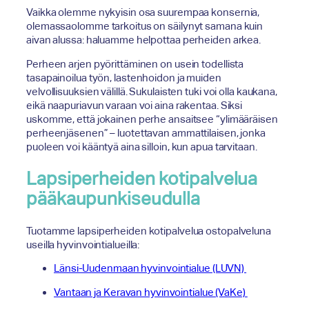
Vaikka olemme nykyisin osa suurempaa konsernia,
olemassaolomme tarkoitus on säilynyt samana kuin
aivan alussa: haluamme helpottaa perheiden arkea.
Perheen arjen pyörittäminen on usein todellista
tasapainoilua työn, lastenhoidon ja muiden
velvollisuuksien välillä. Sukulaisten tuki voi olla kaukana,
eikä naapuriavun varaan voi aina rakentaa. Siksi
uskomme, että jokainen perhe ansaitsee “ylimääräisen
perheenjäsenen” – luotettavan ammattilaisen, jonka
puoleen voi kääntyä aina silloin, kun apua tarvitaan.
Lapsiperheiden kotipalvelua
pääkaupunkiseudulla
Tuotamme lapsiperheiden kotipalvelua ostopalveluna
useilla hyvinvointialueilla:
Länsi-Uudenmaan hyvinvointialue (LUVN)
Vantaan ja Keravan hyvinvointialue (VaKe)