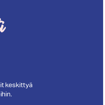
i
it keskittyä
ihin.