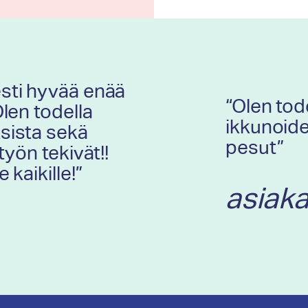
esti hyvää enää
“Olen tode
Olen todella
ikkunoide
sista sekä
pesut”
työn tekivät!!
 kaikille!”
asiaka