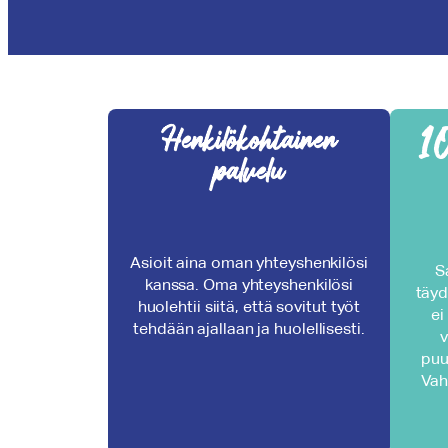
1
Henkilökohtainen
palvelu
Asioit aina oman yhteyshenkilösi
S
kanssa. Oma yhteyshenkilösi
täyd
huolehtii siitä, että sovitut työt
ei
tehdään ajallaan ja huolellisesti.
v
puu
Vah