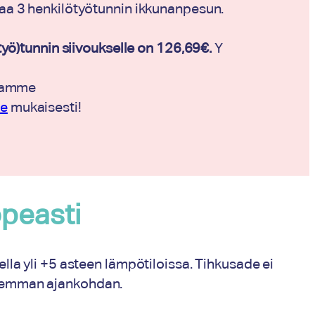
aa 3 henkilötyötunnin ikkunanpesun.
työ)tunnin siivoukselle on 126,69€.
Y
utamme
e
mukaisesti!
opeasti
a yli +5 asteen lämpötiloissa. Tihkusade ei
aremman ajankohdan.