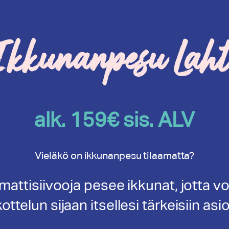
Ikkunanpesu Laht
alk. 159€ sis. ALV
Vieläkö on ikkunanpesu tilaamatta?
attisiivooja pesee ikkunat, jotta vo
ottelun sijaan itsellesi tärkeisiin asio