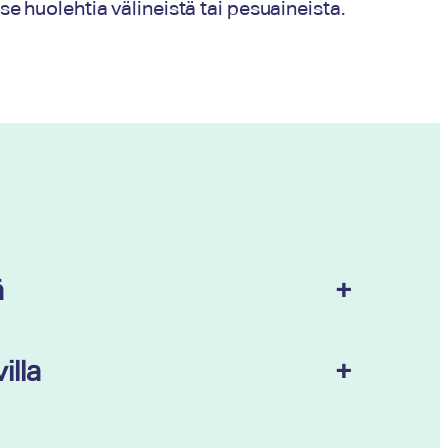
 huolehtia välineistä tai pesuaineista.
ä
+
illa
+