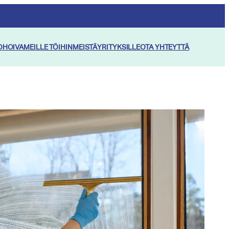
O
HOIVA
MEILLE TÖIHIN
MEISTÄ
YRITYKSILLE
OTA YHTEYTTÄ