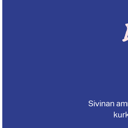
Sivinan amm
kurk