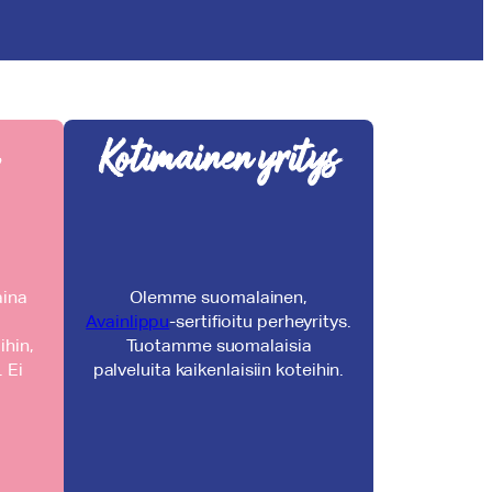
Kotimainen yritys
aina
Olemme suomalainen,
Avainlippu
-sertifioitu perheyritys.
ihin,
Tuotamme suomalaisia
 Ei
palveluita kaikenlaisiin koteihin.