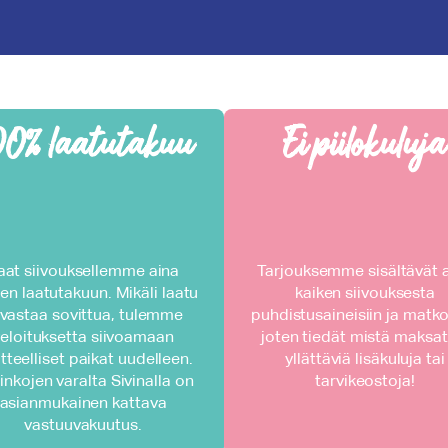
00% laatutakuu
Ei piilokuluja
aat siivouksellemme aina
Tarjouksemme sisältävät 
en laatutakuun. Mikäli laatu
kaiken siivouksesta
 vastaa sovittua, tulemme
puhdistusaineisiin ja matko
eloituksetta siivoamaan
joten tiedät mistä maksat.
tteelliset paikat uudelleen.
yllättäviä lisäkuluja tai
inkojen varalta Sivinalla on
tarvikeostoja!
asianmukainen kattava
vastuuvakuutus.