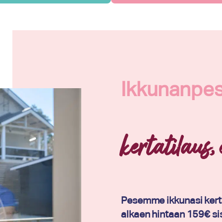
Ikkunanpes
kertatilaus,
Pesemme ikkunasi kert
alkaen hintaan 159€ sis.