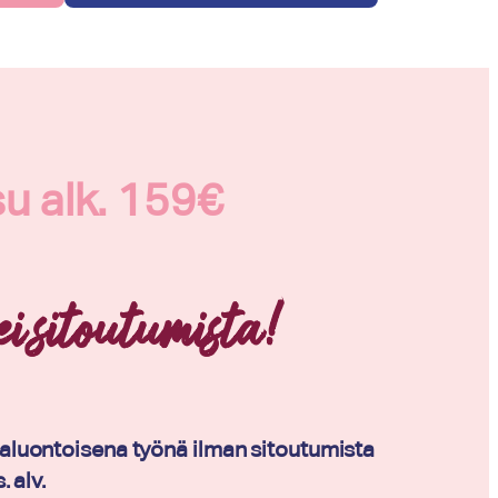
u alk. 159€
 ei sitoutumista!
aluontoisena työnä ilman sitoutumista
 alv.