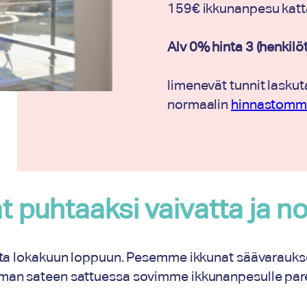
159€ ikkunanpesu katt
Alv 0% hinta 3 (henkilö
limenevät tunnit lask
normaalin
hinnastomm
t puhtaaksi vaivatta ja n
ta lokakuun loppuun. Pesemme ikkunat säävarauksell
mman sateen sattuessa sovimme ikkunanpesulle p